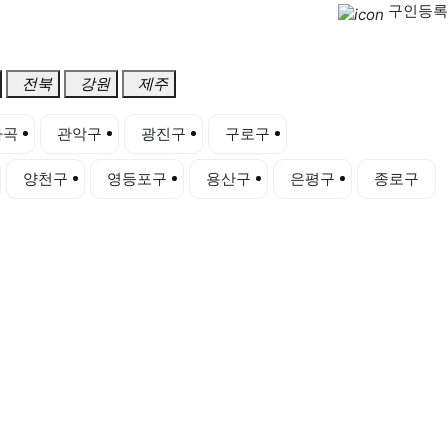
구인등록
전북
강원
제주
마곡
관악구
광진구
구로구
금천구
양천구
영등포구
용산구
은평구
종로구