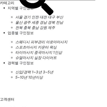
카테고리
지역별 구인정보
서울
경기
인천
대전
대구
부산
울산
광주
세종
경남
경북
전남
전북
충북
충남
강원
제주
업종별 구인정보
스웨디시
피부관리
아로마마사지
스포츠마사지
카운터
왁싱
타이마사지
중국마사지
1인샵
슈얼마사지
실장
다이어트
경력별 구인정보
신입/경력
1~3년
3~5년
5~10년
10년이상
고객센터