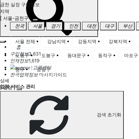
금천 실장 구인정보
지역
[ 서울-금천구 ]
전국
서울
경기
인천
대전
대구
부산
서울 전체
강남지역
강동지역
강북지역
홈
구인정보
3,831
노원구
도봉구
동대문구
동작구
마포구
인재정보
1,619
고객센터
중구
중랑구
전국업체정보
마사지가이드
상세
업체 서비스 관리
[ 실장 ]
개인 서비스 관리
금천 실장 구인정보
검색 초기화