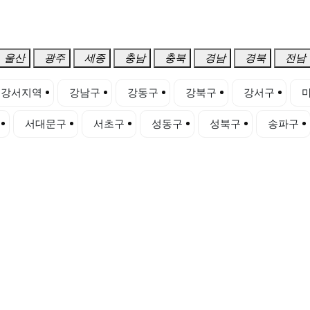
울산
광주
세종
충남
충북
경남
경북
전남
강서지역
강남구
강동구
강북구
강서구
서대문구
서초구
성동구
성북구
송파구