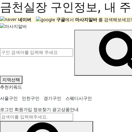
금천실장 구인정보, 내 주
네이버
구글
에서
마사지알바
를 검색해보세요!
지역선택
추천키워드
서울구인
인천구인
경기구인
스웨디시구인
로그인
회원가입
정보찾기
광고상품안내