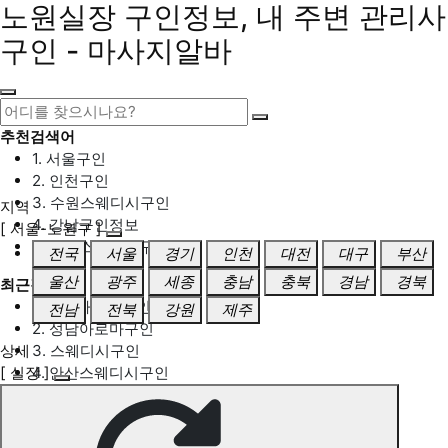
노원실장 구인정보, 내 주변 관리사
구인 - 마사지알바
추천검색어
1. 서울구인
2. 인천구인
3. 수원스웨디시구인
지역
4. 강남구인정보
[ 서울-노원구 ]
5. 동탄스웨디시구인
전국
서울
경기
인천
대전
대구
부산
울산
광주
세종
충남
충북
경남
경북
최근검색어
1. 일산마사지구인
전남
전북
강원
제주
2. 성남아로마구인
상세
3. 스웨디시구인
[ 실장 ]
4. 안산스웨디시구인
5. 아로마구인