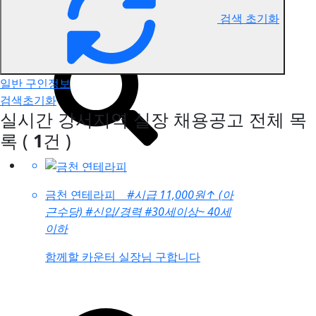
검색 초기화
강서지역 실장 구인정보
일반 구인정보
검색초기화
실시간 강서지역 실장 채용공고
전체 목
록
(
1
건 )
금천 연테라피
#시급 11,000원
↑
(아
근수당)
#신입/경력
#30세이상~ 40세
이하
함께할 카운터 실장님 구합니다