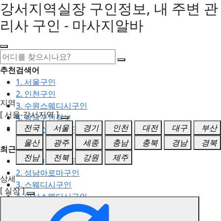
강서지역실장 구인정보, 내 주변 관
리사 구인 - 마사지알바
추천검색어
1. 서울구인
2. 인천구인
지역
3. 수원스웨디시구인
[ 서울-강서지역 ]
4. 강남구인정보
전국
서울
경기
인천
대전
대구
부산
5. 동탄스웨디시구인
울산
광주
세종
충남
충북
경남
경북
최근검색어
전남
전북
강원
제주
1. 일산마사지구인
2. 성남아로마구인
상세
3. 스웨디시구인
[ 실장 ]
4. 안산스웨디시구인
5. 아로마구인