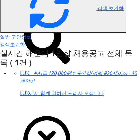
검색 초기화
해운대 1인샵 구인정보
일반 구인정보
검색초기화
실시간 해운대 1인샵 채용공고
전체 목
록
(
1
건 )
LUX
#시급 120,000원
↑
#신입/경력
#20세이상~ 40
세이하
LUX에서 함께 일하신 관리사 모십니다