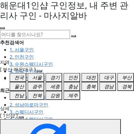
해운대1인샵 구인정보, 내 주변 관
리사 구인 - 마사지알바
추천검색어
1. 서울구인
2. 인천구인
지역
3. 수원스웨디시구인
[ 부산-해운대구 ]
4. 강남구인정보
전국
서울
경기
인천
대전
대구
부산
5. 동탄스웨디시구인
울산
광주
세종
충남
충북
경남
경북
최근검색어
전남
전북
강원
제주
1. 일산마사지구인
2. 성남아로마구인
상세
3. 스웨디시구인
[ 1인샵 ]
4. 안산스웨디시구인
5. 아로마구인