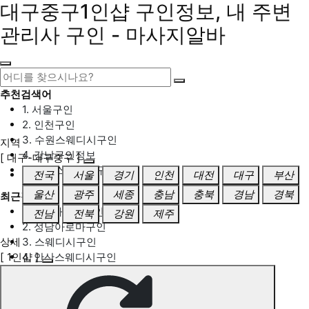
대구중구1인샵 구인정보, 내 주변
관리사 구인 - 마사지알바
추천검색어
1. 서울구인
2. 인천구인
3. 수원스웨디시구인
지역
4. 강남구인정보
[ 대구-대구중구 ]
5. 동탄스웨디시구인
전국
서울
경기
인천
대전
대구
부산
울산
광주
세종
충남
충북
경남
경북
최근검색어
1. 일산마사지구인
전남
전북
강원
제주
2. 성남아로마구인
상세
3. 스웨디시구인
[ 1인샵 ]
4. 안산스웨디시구인
5. 아로마구인