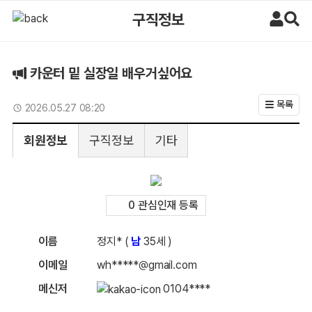
카운터 밑 실장일 배우거싶어요 > 구직정보 | 마사지알바
구직정보
카운터 밑 실장일 배우거싶어요
목록
업데이트일
2026.05.27 08:20
회원정보
구직정보
기타
0 관심인재 등록
이름
정지* (
남
35세 )
이메일
wh*****@gmail.com
메신저
0104****