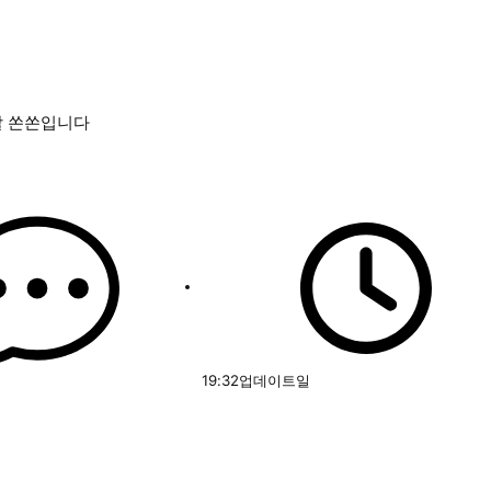
할 쏜쏜입니다
19:32
업데이트일