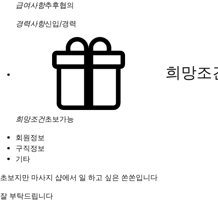
급여사항
추후협의
경력사항
신입/경력
희망조건
희망조건
초보가능
회원정보
구직정보
기타
초보지만 마사지 샵에서 일 하고 싶은 쏜쏜입니다
잘 부탁드립니다