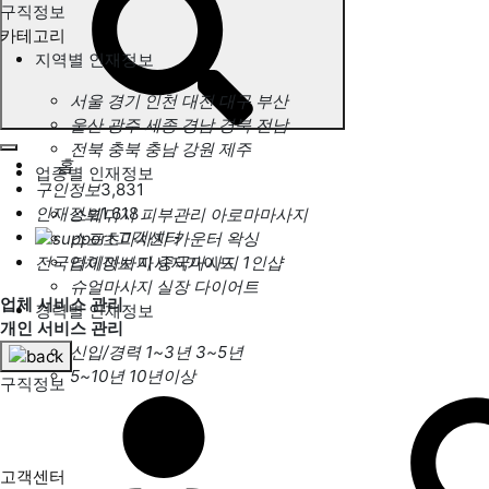
구직정보
카테고리
지역별 인재정보
서울
경기
인천
대전
대구
부산
울산
광주
세종
경남
경북
전남
전북
충북
충남
강원
제주
홈
업종별 인재정보
구인정보
3,831
인재정보
1,618
스웨디시
피부관리
아로마마사지
고객센터
스포츠마사지
카운터
왁싱
전국업체정보
마사지가이드
타이마사지
중국마사지
1인샵
슈얼마사지
실장
다이어트
업체 서비스 관리
경력별 인재정보
개인 서비스 관리
신입/경력
1~3년
3~5년
5~10년
10년이상
구직정보
고객센터