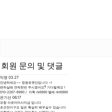
회원 문의 및 댓글
익명님의 댓글
작성자
작성일
익명
03.27
안녕하세요~~ 창원로켓단입니다 ~!
편하실때 연락한번 주시겠어요?ᩚ 기다릴께요 !
010-2267-6990 / 카톡 rk6990 텔레 rkt6990
은기선님의 댓글
작성자
작성일
은기선
06.17
포항 아로마마사지샵 입니다
초건전이구요 일은 확실히 배우실수 있습니다
포항에서 그래도 알아주는 실력입니다