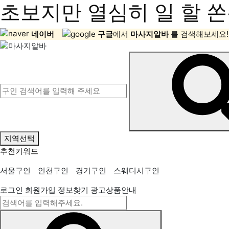
초보지만 열심히 일 할 쏜
네이버
구글
에서
마사지알바
를 검색해보세요!
지역선택
추천키워드
서울구인
인천구인
경기구인
스웨디시구인
로그인
회원가입
정보찾기
광고상품안내