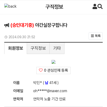
야간실장구합니다 > 구직정보 | 마사지알바
구직정보
(승인대기중)
야간실장구합니다
목록
업데이트일
2024.09.30 21:52
회원정보
구직정보
기타
0 관심인재 등록
이름
박민* (
남
41세 )
이메일
oh*****@naver.com
연락처
연락처 노출 기간 만료