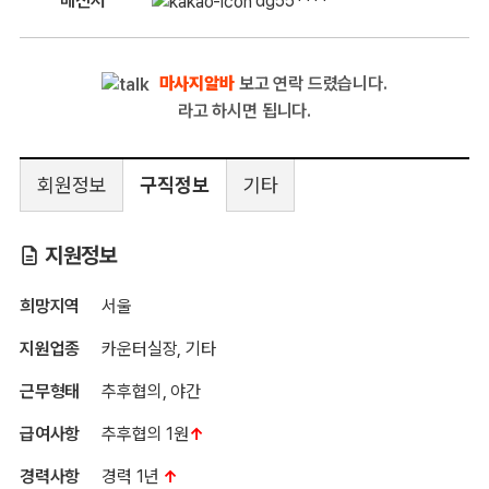
메신저
dg55****
마사지알바
보고 연락 드렸습니다.
라고 하시면 됩니다.
회원정보
구직정보
기타
지원정보
희망지역
서울
지원업종
카운터실장, 기타
근무형태
추후협의, 야간
급여사항
추후협의 1원
↑
경력사항
경력 1년
↑