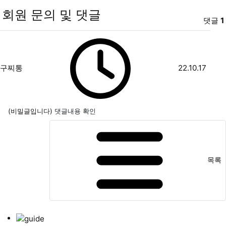
회원 문의 및 댓글
댓글
1
구찌통님의 댓글
작성자
작성일
구찌통
22.10.17
(비밀글입니다)
댓글내용 확인
목록