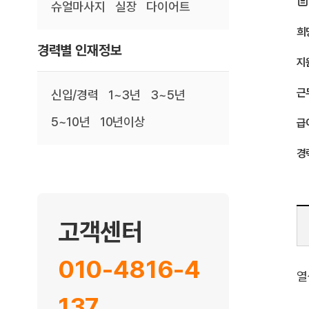
슈얼마사지
실장
다이어트
희
경력별 인재정보
지
근
신입/경력
1~3년
3~5년
5~10년
10년이상
급
경
고객센터
010-4816-4
열
137