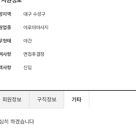
망지역
대구 수성구
원업종
아로마마사지
무형태
야간
여사항
면접후결정
력사항
신입
회원정보
구직정보
기타
심히 하겠습니다