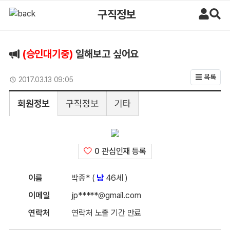
일해보고 싶어요 > 구직정보 | 마사지알바
구직정보
(승인대기중)
일해보고 싶어요
목록
업데이트일
2017.03.13 09:05
회원정보
구직정보
기타
0 관심인재 등록
이름
박종* (
남
46세 )
이메일
jp*****@gmail.com
연락처
연락처 노출 기간 만료