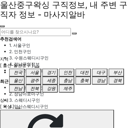
울산중구왁싱 구직정보, 내 주변 구
직자 정보 - 마사지알바
추천검색어
1. 서울구인
2. 인천구인
3. 수원스웨디시구인
지역
4. 강남구인정보
[ 울산-울산중구 ]
5. 동탄스웨디시구인
전국
서울
경기
인천
대전
대구
부산
울산
광주
세종
충남
충북
경남
경북
최근검색어
1. 일산마사지구인
전남
전북
강원
제주
2. 성남아로마구인
상세
3. 스웨디시구인
[ 왁싱 ]
4. 안산스웨디시구인
5. 아로마구인