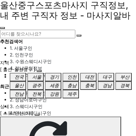
울산중구스포츠마사지 구직정보,
내 주변 구직자 정보 - 마사지알바
추천검색어
1. 서울구인
2. 인천구인
3. 수원스웨디시구인
지역
4. 강남구인정보
[ 울산-울산중구 ]
5. 동탄스웨디시구인
전국
서울
경기
인천
대전
대구
부산
울산
광주
세종
충남
충북
경남
경북
최근검색어
1. 일산마사지구인
전남
전북
강원
제주
2. 성남아로마구인
상세
3. 스웨디시구인
[ 스포츠마사지 ]
4. 안산스웨디시구인
5. 아로마구인