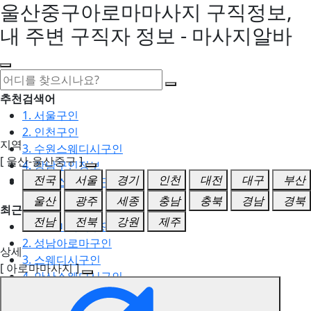
울산중구아로마마사지 구직정보,
내 주변 구직자 정보 - 마사지알바
추천검색어
1. 서울구인
2. 인천구인
지역
3. 수원스웨디시구인
[ 울산-울산중구 ]
4. 강남구인정보
전국
서울
경기
인천
대전
대구
부산
5. 동탄스웨디시구인
울산
광주
세종
충남
충북
경남
경북
최근검색어
전남
전북
강원
제주
1. 일산마사지구인
2. 성남아로마구인
상세
3. 스웨디시구인
[ 아로마마사지 ]
4. 안산스웨디시구인
5. 아로마구인