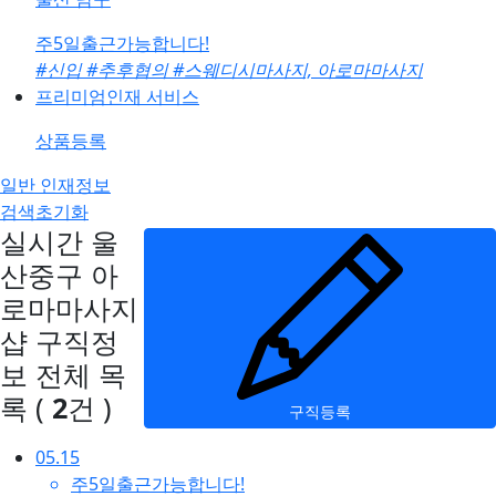
주5일출근가능합니다!
#신입
#추후협의
#스웨디시마사지, 아로마마사지
프리미엄인재 서비스
상품등록
일반 인재정보
검색초기화
실시간 울
산중구 아
로마마사지
샵 구직정
보
전체 목
록
(
2
건 )
구직등록
05.15
주5일출근가능합니다!