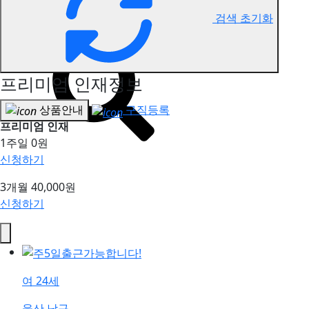
검색 초기화
울산중구 아로마마사지 구직정보
프리미엄 인재정보
상품안내
구직등록
프리미엄 인재
1주일
0원
신청하기
3개월
40,000원
신청하기
여
24세
울산 남구