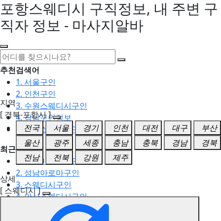
포항스웨디시 구직정보, 내 주변 구
직자 정보 - 마사지알바
추천검색어
1. 서울구인
2. 인천구인
지역
3. 수원스웨디시구인
[ 경북-포항시 ]
4. 강남구인정보
전국
서울
경기
인천
대전
대구
부산
5. 동탄스웨디시구인
울산
광주
세종
충남
충북
경남
경북
최근검색어
전남
전북
강원
제주
1. 일산마사지구인
2. 성남아로마구인
상세
3. 스웨디시구인
[ 스웨디시 ]
4. 안산스웨디시구인
5. 아로마구인