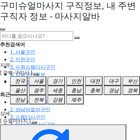
구미슈얼마사지 구직정보, 내 주변
구직자 정보 - 마사지알바
추천검색어
1. 서울구인
2. 인천구인
지역
3. 수원스웨디시구인
[ 경북-구미시 ]
4. 강남구인정보
전국
서울
경기
인천
대전
대구
부산
5. 동탄스웨디시구인
울산
광주
세종
충남
충북
경남
경북
최근검색어
전남
전북
강원
제주
1. 일산마사지구인
2. 성남아로마구인
상세
3. 스웨디시구인
[ 슈얼마사지 ]
4. 안산스웨디시구인
5. 아로마구인