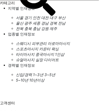
카테고리
지역별 인재정보
서울
경기
인천
대전
대구
부산
울산
광주
세종
경남
경북
전남
전북
충북
충남
강원
제주
업종별 인재정보
스웨디시
피부관리
아로마마사지
스포츠마사지
카운터
왁싱
타이마사지
중국마사지
1인샵
슈얼마사지
실장
다이어트
경력별 인재정보
신입/경력
1~3년
3~5년
5~10년
10년이상
고객센터