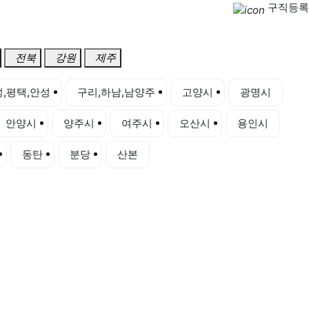
구직등록
전북
강원
제주
,평택,안성
구리,하남,남양주
고양시
광명시
안양시
양주시
여주시
오산시
용인시
동탄
분당
산본