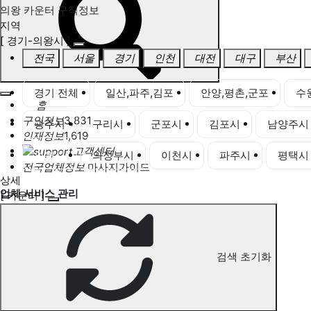
의왕 카운터 구직정보
지역
[ 경기-의왕시 ]
전국
서울
경기
인천
대전
대구
부산
경기 전체
일산,파주,김포
안양,평촌,군포
수
홈
구인정보
3,831
광주시
구리시
군포시
김포시
남양주시
인재정보
1,619
고객센터
의왕시
의정부시
이천시
파주시
평택시
전국업체정보
마사지가이드
상세
업체 서비스 관리
[ 카운터 ]
개인 서비스 관리
의왕 카운터 구직정보
검색 초기화