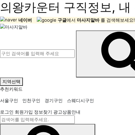
의왕카운터 구직정보, 내 
네이버
구글
에서
마사지알바
를 검색해보세요!
지역선택
추천키워드
서울구인
인천구인
경기구인
스웨디시구인
로그인
회원가입
정보찾기
광고상품안내