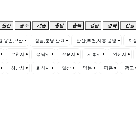
울산
광주
세종
충남
충북
경남
경북
전남
원,용인,오산
성남,분당,판교
안산,부천,시흥,광명
화성
부천시
성남시
수원시
시흥시
안산시
하남시
화성시
일산
영통
평촌
광교