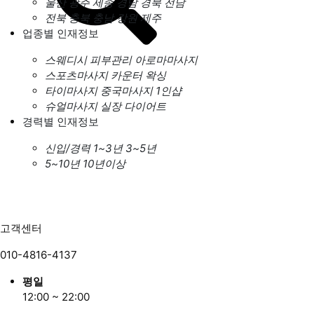
울산
광주
세종
경남
경북
전남
전북
충북
충남
강원
제주
업종별 인재정보
스웨디시
피부관리
아로마마사지
스포츠마사지
카운터
왁싱
타이마사지
중국마사지
1인샵
슈얼마사지
실장
다이어트
경력별 인재정보
신입/경력
1~3년
3~5년
5~10년
10년이상
고객센터
010-4816-4137
평일
12:00 ~ 22:00