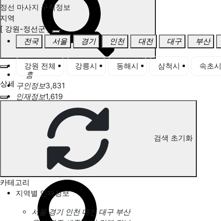
정선 마사지 구직정보
지역
[ 강원-정선군 ]
전국
서울
경기
인천
대전
대구
부산
강원 전체
강릉시
동해시
삼척시
속초
홈
상세
구인정보
3,831
인재정보
1,619
고객센터
전국업체정보
마사지가이드
업체 서비스 관리
검색 초기화
개인 서비스 관리
정선 마사지 구직정보
카테고리
지역별 인재정보
서울
경기
인천
대전
대구
부산