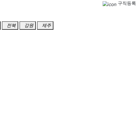
구직등록
전북
강원
제주