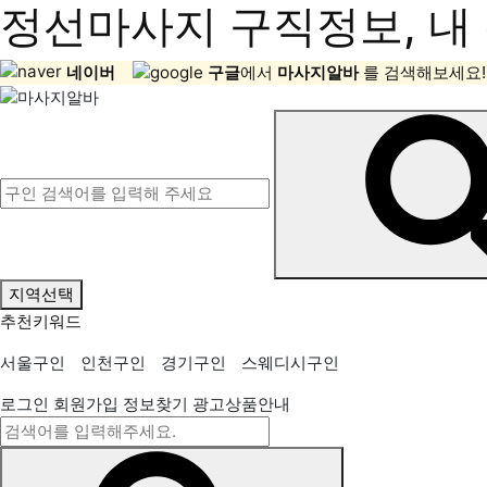
정선마사지 구직정보, 내 
네이버
구글
에서
마사지알바
를 검색해보세요!
지역선택
추천키워드
서울구인
인천구인
경기구인
스웨디시구인
로그인
회원가입
정보찾기
광고상품안내