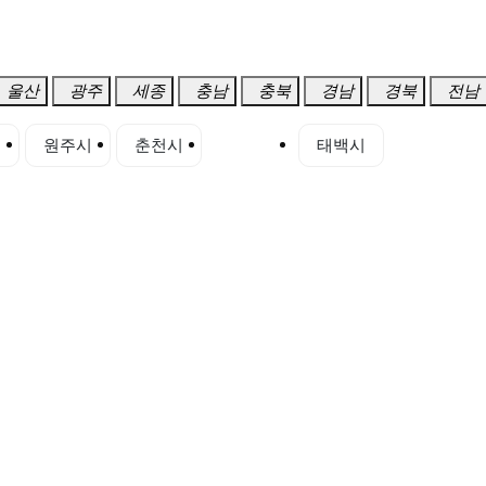
울산
광주
세종
충남
충북
경남
경북
전남
시
원주시
춘천시
정선군
태백시