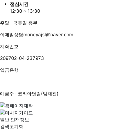
점심시간
12:30 ~ 13:30
주말 · 공휴일 휴무
이메일상담
moneyajsl@naver.com
계좌번호
209702-04-237973
입금은행
예금주 : 코리아닷컴(임채진)
일반 인재정보
검색초기화