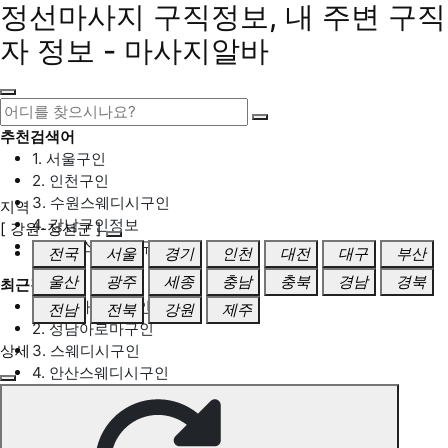
정선마사지 구직정보, 내 주변 구직
자 정보 - 마사지알바
추천검색어
1. 서울구인
2. 인천구인
3. 수원스웨디시구인
지역
4. 강남구인정보
[ 강원-정선군 ]
5. 동탄스웨디시구인
전국
서울
경기
인천
대전
대구
부산
울산
광주
세종
충남
충북
경남
경북
최근검색어
1. 일산마사지구인
전남
전북
강원
제주
2. 성남아로마구인
상세
3. 스웨디시구인
4. 안산스웨디시구인
5. 아로마구인