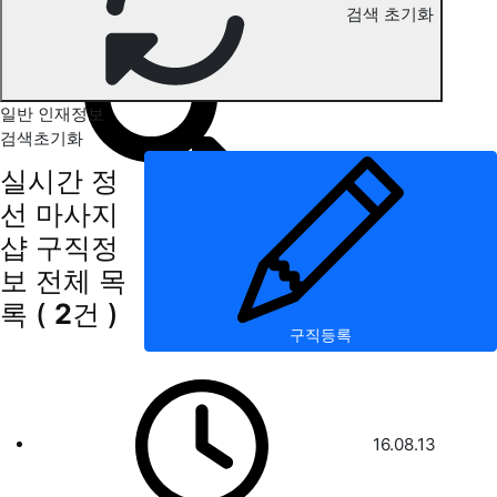
검색 초기화
정선 마사지 구직정보
일반 인재정보
검색초기화
실시간 정
선 마사지
샵 구직정
보
전체 목
록
(
2
건 )
구직등록
16.08.13