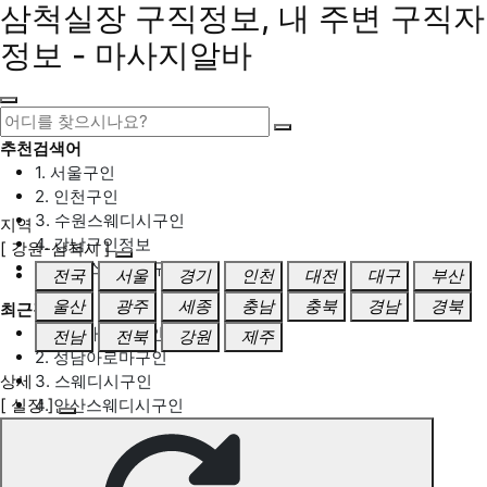
삼척실장 구직정보, 내 주변 구직자
정보 - 마사지알바
추천검색어
1. 서울구인
2. 인천구인
3. 수원스웨디시구인
지역
4. 강남구인정보
[ 강원-삼척시 ]
5. 동탄스웨디시구인
전국
서울
경기
인천
대전
대구
부산
울산
광주
세종
충남
충북
경남
경북
최근검색어
1. 일산마사지구인
전남
전북
강원
제주
2. 성남아로마구인
상세
3. 스웨디시구인
[ 실장 ]
4. 안산스웨디시구인
5. 아로마구인