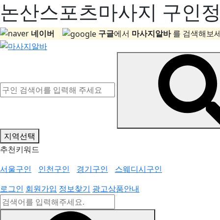
논산스포츠마사지 구인정보
네이버
구글
에서
마사지알바
를 검색해보세
지역선택
추천키워드
서울구인
인천구인
경기구인
스웨디시구인
로그인
회원가입
정보찾기
광고상품안내