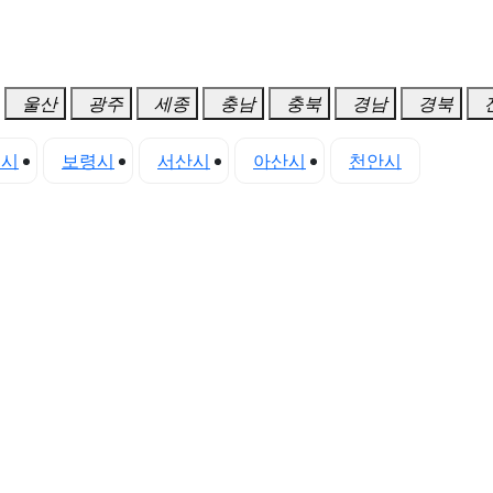
울산
광주
세종
충남
충북
경남
경북
진시
보령시
서산시
아산시
천안시