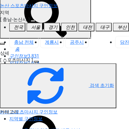
논산 스포츠마사지 구인정보
지역
[ 충남-논산시 ]
전국
서울
경기
인천
대전
대구
부산
충남 전체
계룡시
공주시
논산시
당
홈
상세
구인정보
3,831
[ 스포츠마사지 ]
인재정보
1,619
고객센터
전국업체정보
마사지가이드
검색 초기화
업체 서비스 관리
개인 서비스 관리
카테고리
논산 스포츠마사지 구인정보
지역별 구인정보