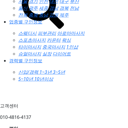
서울
경기
인천
대전
대구
부산
울산
광주
세종
경남
경북
전남
전북
충북
충남
강원
제주
업종별 구인정보
스웨디시
피부관리
아로마마사지
스포츠마사지
카운터
왁싱
타이마사지
중국마사지
1인샵
슈얼마사지
실장
다이어트
경력별 구인정보
신입/경력
1~3년
3~5년
5~10년
10년이상
고객센터
010-4816-4137