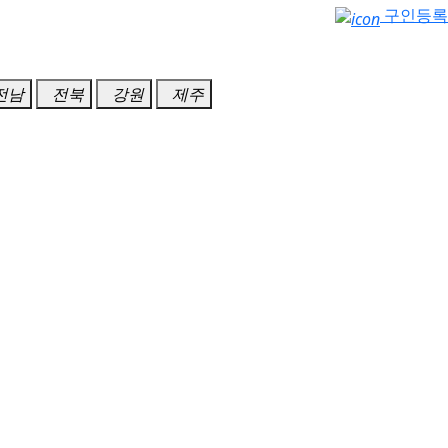
구인등록
전남
전북
강원
제주