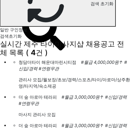
검색 초기화
제주 타이마사지 구인정보
일반 구인정보
검색초기화
실시간 제주 타이마사지샵 채용공고
전
체 목록
(
4
건 )
청담더타이 해운대마린시티점
#월급 4,000,000원
↑
#
신입/경력
#연령무관
관리사 모집/월보장/초보/경력/스포츠/타이/아로마/상주환
영/타지역/숙소제공
더 숲 아로마 테라피
#월급 3,000,000원
↑
#신입/경력
#연령무관
마사지 관리사 모집
더 숲 아로마 테라피
#월급 3,000,000원
↑
#신입/경력