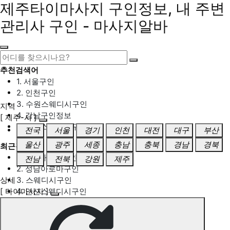
제주타이마사지 구인정보, 내 주변
관리사 구인 - 마사지알바
추천검색어
1. 서울구인
2. 인천구인
3. 수원스웨디시구인
지역
4. 강남구인정보
[ 제주-시 ]
5. 동탄스웨디시구인
전국
서울
경기
인천
대전
대구
부산
울산
광주
세종
충남
충북
경남
경북
최근검색어
1. 일산마사지구인
전남
전북
강원
제주
2. 성남아로마구인
상세
3. 스웨디시구인
[ 타이마사지 ]
4. 안산스웨디시구인
5. 아로마구인