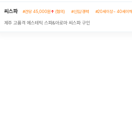
씨스파
#건당 45,000원
↑
(협의)
#신입/경력
#20세이상~ 40세이
제주 고품격 에스테틱 스파&아로마 씨스파 구인