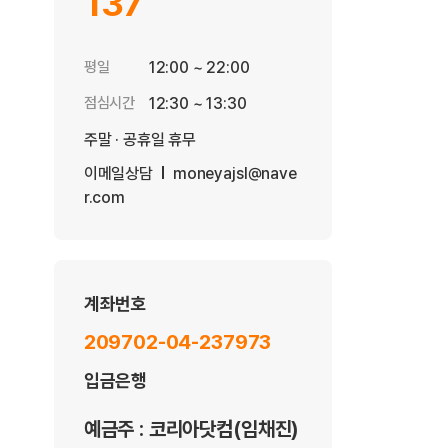
137
평일
12:00 ~ 22:00
점심시간
12:30 ~ 13:30
주말 · 공휴일 휴무
이메일상담
moneyajsl@nave
r.com
계좌번호
209702-04-237973
입금은행
예금주 : 코리아닷컴(임채진)