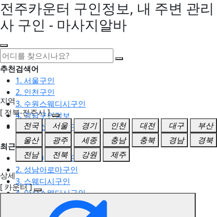
전주카운터 구인정보, 내 주변 관리
사 구인 - 마사지알바
추천검색어
1. 서울구인
2. 인천구인
지역
3. 수원스웨디시구인
[ 전북-전주시 ]
4. 강남구인정보
전국
서울
경기
인천
대전
대구
부산
5. 동탄스웨디시구인
울산
광주
세종
충남
충북
경남
경북
최근검색어
전남
전북
강원
제주
1. 일산마사지구인
2. 성남아로마구인
상세
3. 스웨디시구인
[ 카운터 ]
4. 안산스웨디시구인
5. 아로마구인