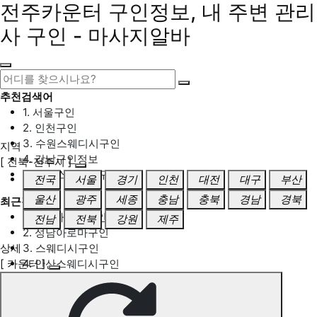
전주카운터 구인정보, 내 주변 관리
사 구인 - 마사지알바
추천검색어
1. 서울구인
2. 인천구인
3. 수원스웨디시구인
지역
4. 강남구인정보
[ 전북-전주시 ]
5. 동탄스웨디시구인
전국
서울
경기
인천
대전
대구
부산
울산
광주
세종
충남
충북
경남
경북
최근검색어
1. 일산마사지구인
전남
전북
강원
제주
2. 성남아로마구인
상세
3. 스웨디시구인
[ 카운터 ]
4. 안산스웨디시구인
5. 아로마구인