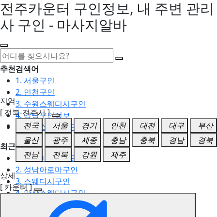
전주카운터 구인정보, 내 주변 관리
사 구인 - 마사지알바
추천검색어
1. 서울구인
2. 인천구인
지역
3. 수원스웨디시구인
[ 전북-전주시 ]
4. 강남구인정보
전국
서울
경기
인천
대전
대구
부산
5. 동탄스웨디시구인
울산
광주
세종
충남
충북
경남
경북
최근검색어
전남
전북
강원
제주
1. 일산마사지구인
2. 성남아로마구인
상세
3. 스웨디시구인
[ 카운터 ]
4. 안산스웨디시구인
5. 아로마구인