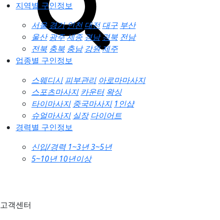
지역별 구인정보
서울
경기
인천
대전
대구
부산
울산
광주
세종
경남
경북
전남
전북
충북
충남
강원
제주
업종별 구인정보
스웨디시
피부관리
아로마마사지
스포츠마사지
카운터
왁싱
타이마사지
중국마사지
1인샵
슈얼마사지
실장
다이어트
경력별 구인정보
신입/경력
1~3년
3~5년
5~10년
10년이상
고객센터