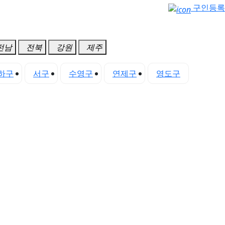
구인등록
전남
전북
강원
제주
하구
서구
수영구
연제구
영도구