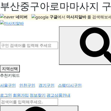
부산중구아로마마사지 구인
네이버
구글
에서
마사지알바
를 검색해보세
지역선택
추천키워드
서울구인
인천구인
경기구인
스웨디시구인
로그인
회원가입
정보찾기
광고상품안내