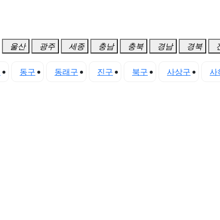
울산
광주
세종
충남
충북
경남
경북
구
동구
동래구
진구
북구
사상구
사