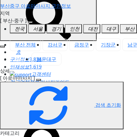
부산중구 아로마마사지 구인정보
지역
[ 부산-중구 ]
전국
서울
경기
인천
대전
대구
부산
부산 전체
강서구
금정구
기장군
남
홈
중구
해운대구
구인정보
3,834
인재정보
1,619
상세
고객센터
[ 아로마마사지 ]
전국업체정보
마사지가이드
업체 서비스 관리
개인 서비스 관리
검색 초기화
부산중구 아로마마사지 구인정보
카테고리