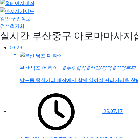
일반 구인정보
검색초기화
실시간 부산중구 아로마마사지
03.23
부산 남포 더 타이
#추후협의
#신입/경력
#연령무관
남포동 중심거리 매장에서 함께 일하실 관리사님을 찾
25.07.17