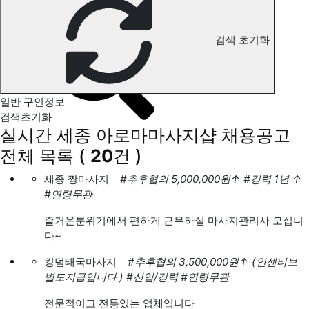
세종 아로마마사지 구인정보
검색 초기화
일반 구인정보
검색초기화
실시간 세종 아로마마사지샵 채용공고
전체 목록
(
20
건 )
세종 짱마사지
#추후협의 5,000,000원
↑
#경력 1년
↑
#연령무관
즐거운분위기에서 편하게 근무하실 마사지관리사 모십니
다~
킹덤태국마사지
#추후협의 3,500,000원
↑
(인센티브
별도지급입니다 )
#신입/경력
#연령무관
전문적이고 전통있는 업체입니다