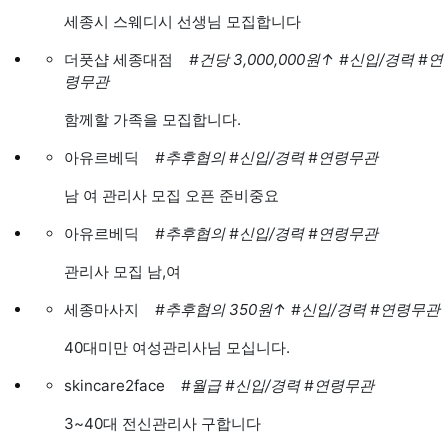
세종시 스웨디시 선생님 모집합니다
더풋샵 세종대점
#건당 3,000,000원
↑
#신입/경력
#연
령무관
함께할 가족을 모집합니다.
아유르베딕
#추후협의
#신입/경력
#연령무관
남 여 관리사 모집 오픈 준비중요
아유르베딕
#추후협의
#신입/경력
#연령무관
관리사 모집 남,여
세종마사지
#추후협의 350원
↑
#신입/경력
#연령무관
40대미만 여성관리사님 모십니다.
skincare2face
#월급
#신입/경력
#연령무관
3~40대 전신관리사 구합니다