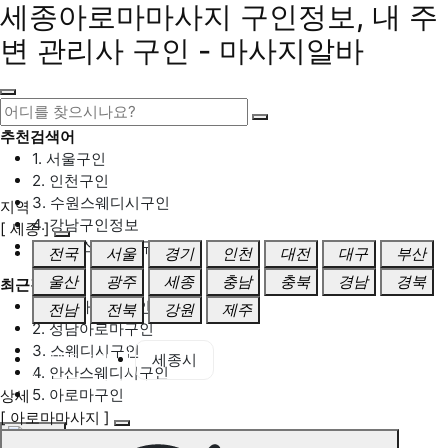
세종아로마마사지 구인정보, 내 주
변 관리사 구인 - 마사지알바
추천검색어
1. 서울구인
2. 인천구인
3. 수원스웨디시구인
지역
4. 강남구인정보
[ 세종 ]
5. 동탄스웨디시구인
전국
서울
경기
인천
대전
대구
부산
울산
광주
세종
충남
충북
경남
경북
최근검색어
1. 일산마사지구인
전남
전북
강원
제주
2. 성남아로마구인
3. 스웨디시구인
세종 전체
세종시
4. 안산스웨디시구인
5. 아로마구인
상세
[ 아로마마사지 ]