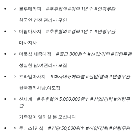
블루테라피
#추후협의
#경력 1년
↑
#연령무관
한국인 건전 관리사 구인
더쉼마사지
#추후협의
#경력 1년
↑
#연령무관
마사지사
더풋샵 세종대점
#월급 300원
↑
#신입/경력
#연령무관
성실한 남.여관리사 모집
프라임마사지
#회사내규에따름
#신입/경력
#연령무관
한국관리사남,여모집
신세계
#추후협의 5,000,000원
↑
#신입/경력
#연령무
관
가족같이 일하실 분 모십니다
루더스1인샵
#건당 50,000원
↑
#신입/경력
#연령무관