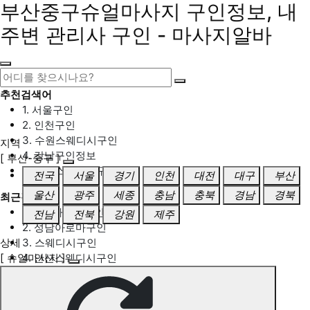
부산중구슈얼마사지 구인정보, 내
주변 관리사 구인 - 마사지알바
추천검색어
1. 서울구인
2. 인천구인
3. 수원스웨디시구인
지역
4. 강남구인정보
[ 부산-중구 ]
5. 동탄스웨디시구인
전국
서울
경기
인천
대전
대구
부산
울산
광주
세종
충남
충북
경남
경북
최근검색어
1. 일산마사지구인
전남
전북
강원
제주
2. 성남아로마구인
상세
3. 스웨디시구인
[ 슈얼마사지 ]
4. 안산스웨디시구인
5. 아로마구인