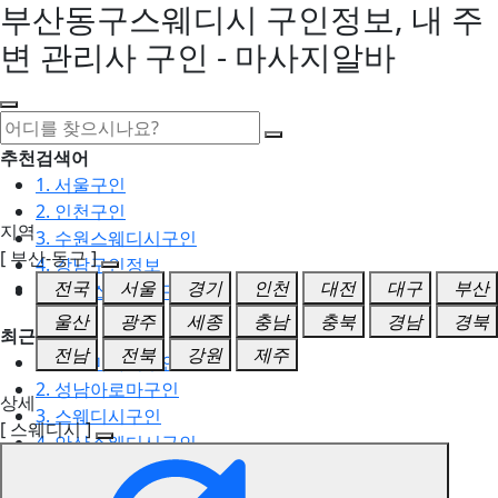
부산동구스웨디시 구인정보, 내 주
변 관리사 구인 - 마사지알바
추천검색어
1. 서울구인
2. 인천구인
지역
3. 수원스웨디시구인
[ 부산-동구 ]
4. 강남구인정보
전국
서울
경기
인천
대전
대구
부산
5. 동탄스웨디시구인
울산
광주
세종
충남
충북
경남
경북
최근검색어
전남
전북
강원
제주
1. 일산마사지구인
2. 성남아로마구인
상세
3. 스웨디시구인
[ 스웨디시 ]
4. 안산스웨디시구인
5. 아로마구인