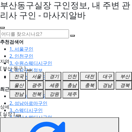
부산동구실장 구인정보, 내 주변 관
리사 구인 - 마사지알바
추천검색어
1. 서울구인
2. 인천구인
지역
3. 수원스웨디시구인
[ 부산-동구 ]
4. 강남구인정보
전국
서울
경기
인천
대전
대구
부산
5. 동탄스웨디시구인
울산
광주
세종
충남
충북
경남
경북
최근검색어
전남
전북
강원
제주
1. 일산마사지구인
2. 성남아로마구인
상세
3. 스웨디시구인
[ 실장 ]
4. 안산스웨디시구인
5. 아로마구인