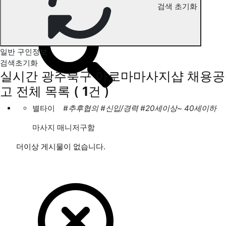
검색 초기화
광주북구 아로마마사지 구인정보
일반 구인정보
검색초기화
실시간 광주북구 아로마마사지샵 채용공
고
전체 목록
(
1
건 )
별타이
#추후협의
#신입/경력
#20세이상~ 40세이하
마사지 매니저구함
더이상 게시물이 없습니다.