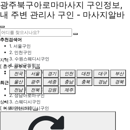
광주북구아로마마사지 구인정보,
내 주변 관리사 구인 - 마사지알바
추천검색어
1. 서울구인
2. 인천구인
3. 수원스웨디시구인
지역
4. 강남구인정보
[ 광주-광주북구 ]
5. 동탄스웨디시구인
전국
서울
경기
인천
대전
대구
부산
울산
광주
세종
충남
충북
경남
경북
최근검색어
1. 일산마사지구인
전남
전북
강원
제주
2. 성남아로마구인
상세
3. 스웨디시구인
[ 아로마마사지 ]
4. 안산스웨디시구인
5. 아로마구인