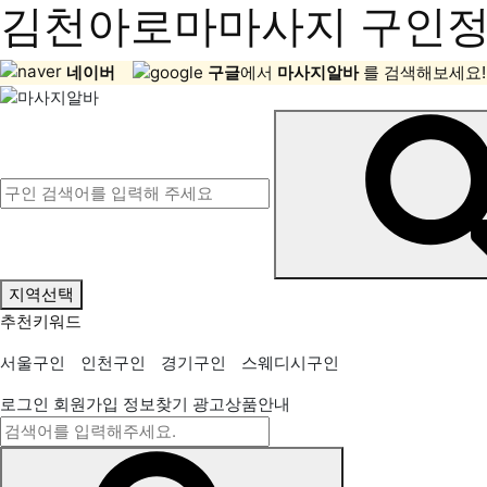
김천아로마마사지 구인정보
네이버
구글
에서
마사지알바
를 검색해보세요!
지역선택
추천키워드
서울구인
인천구인
경기구인
스웨디시구인
로그인
회원가입
정보찾기
광고상품안내