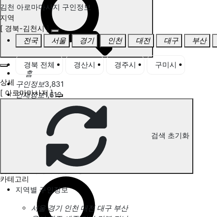
김천 아로마마사지 구인정보
지역
[ 경북-김천시 ]
전국
서울
경기
인천
대전
대구
부산
경북 전체
경산시
경주시
구미시
김천
홈
상세
구인정보
3,831
[ 아로마마사지 ]
인재정보
1,619
고객센터
전국업체정보
마사지가이드
업체 서비스 관리
검색 초기화
개인 서비스 관리
김천 아로마마사지 구인정보
카테고리
지역별 구인정보
서울
경기
인천
대전
대구
부산