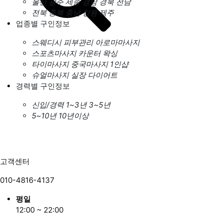
울산
광주
세종
경남
경북
전남
전북
충북
충남
강원
제주
업종별 구인정보
스웨디시
피부관리
아로마마사지
스포츠마사지
카운터
왁싱
타이마사지
중국마사지
1인샵
슈얼마사지
실장
다이어트
경력별 구인정보
신입/경력
1~3년
3~5년
5~10년
10년이상
고객센터
010-4816-4137
평일
12:00 ~ 22:00