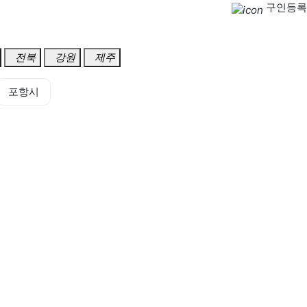
구인등록
전북
강원
제주
포항시