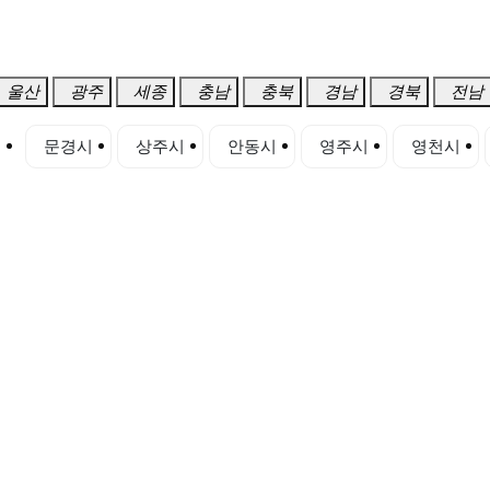
울산
광주
세종
충남
충북
경남
경북
전남
시
문경시
상주시
안동시
영주시
영천시