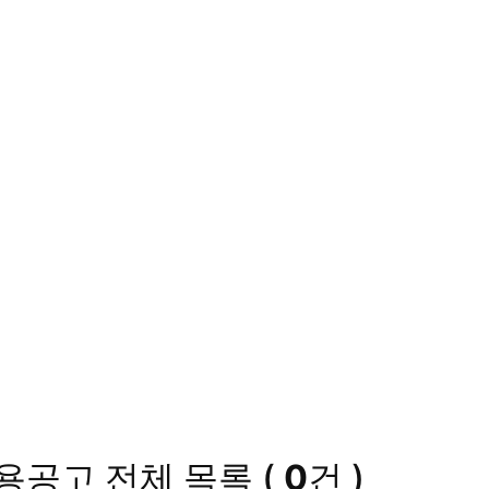
채용공고
전체 목록
(
0
건 )