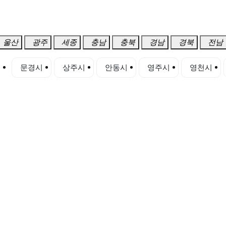
울산
광주
세종
충남
충북
경남
경북
전남
시
문경시
상주시
안동시
영주시
영천시