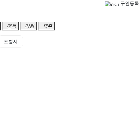
구인등록
전북
강원
제주
포항시