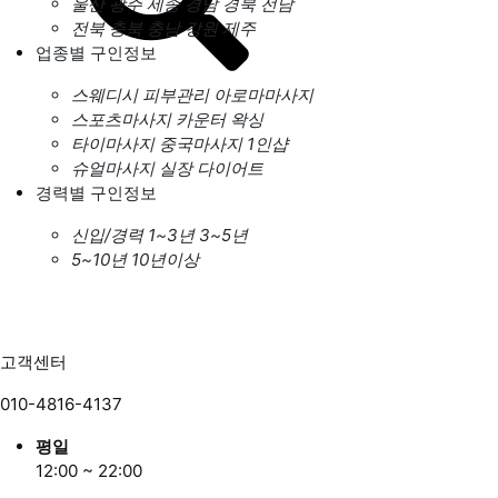
울산
광주
세종
경남
경북
전남
전북
충북
충남
강원
제주
업종별 구인정보
스웨디시
피부관리
아로마마사지
스포츠마사지
카운터
왁싱
타이마사지
중국마사지
1인샵
슈얼마사지
실장
다이어트
경력별 구인정보
신입/경력
1~3년
3~5년
5~10년
10년이상
고객센터
010-4816-4137
평일
12:00 ~ 22:00