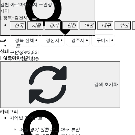
김천 아로마마사지 구인정보
지역
[ 경북-김천시 ]
전국
서울
경기
인천
대전
대구
부산
경북 전체
경산시
경주시
구미시
김천
홈
상세
구인정보
3,831
[ 아로마마사지 ]
인재정보
1,619
고객센터
전국업체정보
마사지가이드
업체 서비스 관리
검색 초기화
개인 서비스 관리
김천 아로마마사지 구인정보
카테고리
지역별 구인정보
서울
경기
인천
대전
대구
부산