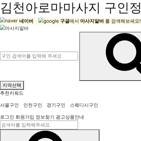
김천아로마마사지 구인정보
네이버
구글
에서
마사지알바
를 검색해보세요!
지역선택
추천키워드
서울구인
인천구인
경기구인
스웨디시구인
로그인
회원가입
정보찾기
광고상품안내