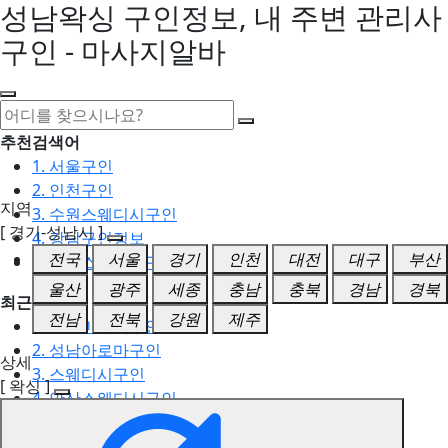
성남왁싱 구인정보, 내 주변 관리사
구인 - 마사지알바
추천검색어
1. 서울구인
2. 인천구인
지역
3. 수원스웨디시구인
[ 경기-성남시 ]
4. 강남구인정보
전국
서울
경기
인천
대전
대구
부산
5. 동탄스웨디시구인
울산
광주
세종
충남
충북
경남
경북
최근검색어
전남
전북
강원
제주
1. 일산마사지구인
2. 성남아로마구인
상세
3. 스웨디시구인
[ 왁싱 ]
4. 안산스웨디시구인
5. 아로마구인