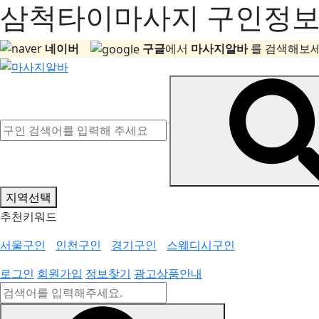
삼척타이마사지 구인정보, 
네이버
구글
에서
마사지알바
를 검색해보세
지역선택
추천키워드
서울구인
인천구인
경기구인
스웨디시구인
로그인
회원가입
정보찾기
광고상품안내