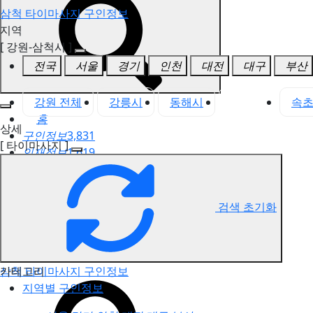
삼척 타이마사지 구인정보
지역
[ 강원-삼척시 ]
전국
서울
경기
인천
대전
대구
부산
강원 전체
강릉시
동해시
삼척시
속
홈
상세
구인정보
3,831
[ 타이마사지 ]
인재정보
1,619
고객센터
전국업체정보
마사지가이드
검색 초기화
업체 서비스 관리
개인 서비스 관리
카테고리
삼척 타이마사지 구인정보
지역별 구인정보