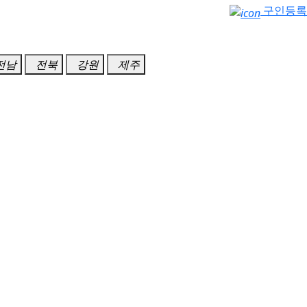
구인등록
전남
전북
강원
제주