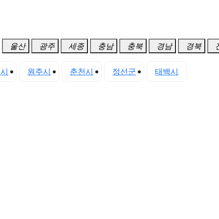
울산
광주
세종
충남
충북
경남
경북
초시
원주시
춘천시
정선군
태백시