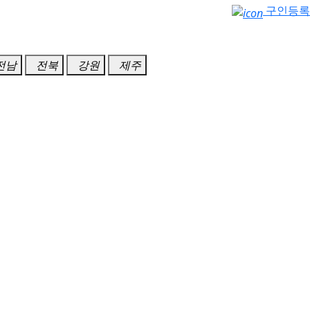
구인등록
전남
전북
강원
제주