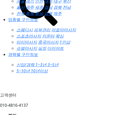
서울
경기
인천
대전
대구
부산
울산
광주
세종
경남
경북
전남
전북
충북
충남
강원
제주
업종별 구인정보
스웨디시
피부관리
아로마마사지
스포츠마사지
카운터
왁싱
타이마사지
중국마사지
1인샵
슈얼마사지
실장
다이어트
경력별 구인정보
신입/경력
1~3년
3~5년
5~10년
10년이상
고객센터
010-4816-4137