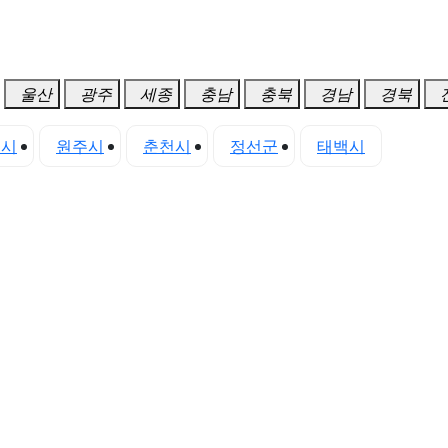
울산
광주
세종
충남
충북
경남
경북
초시
원주시
춘천시
정선군
태백시