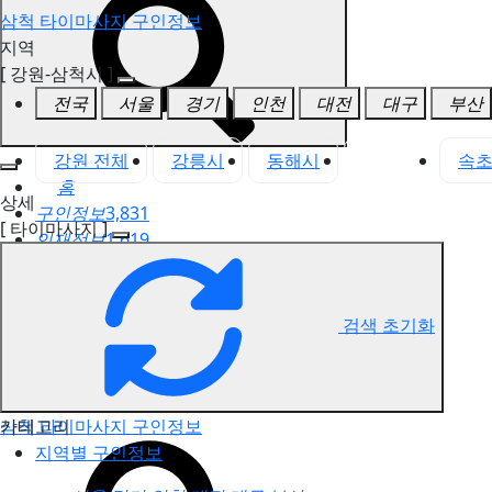
삼척 타이마사지 구인정보
지역
[ 강원-삼척시 ]
전국
서울
경기
인천
대전
대구
부산
강원 전체
강릉시
동해시
삼척시
속
홈
상세
구인정보
3,831
[ 타이마사지 ]
인재정보
1,619
고객센터
전국업체정보
마사지가이드
검색 초기화
업체 서비스 관리
개인 서비스 관리
카테고리
삼척 타이마사지 구인정보
지역별 구인정보