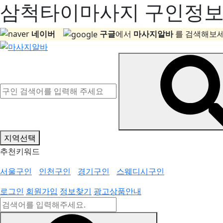
삼척타이마사지 구인정보, 
네이버
구글
에서
마사지알바
를 검색해보세
지역선택
추천키워드
서울구인
인천구인
경기구인
스웨디시구인
로그인
회원가입
정보찾기
광고상품안내