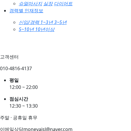
슈얼마사지
실장
다이어트
경력별 인재정보
신입/경력
1~3년
3~5년
5~10년
10년이상
고객센터
010-4816-4137
평일
12:00 ~ 22:00
점심시간
12:30 ~ 13:30
주말 · 공휴일 휴무
이메일상담
moneyajsl@naver.com