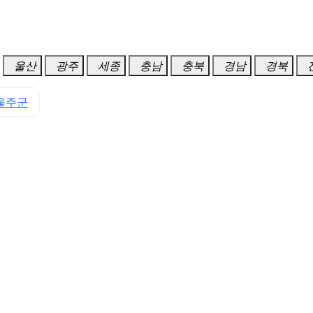
울산
광주
세종
충남
충북
경남
경북
울주군