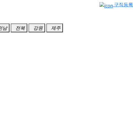
구직등록
전남
전북
강원
제주