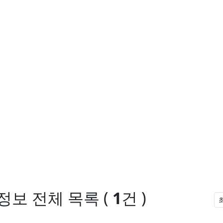
정보
전체 목록
(
1
건 )