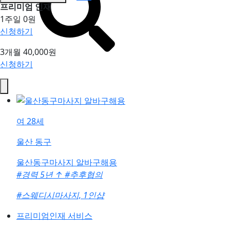
프리미엄 인재
1주일
0원
신청하기
3개월
40,000원
신청하기
여
28세
울산 동구
울산동구마사지 알바구해용
#경력 5년
↑
#추후협의
#스웨디시마사지, 1인샵
프리미엄인재 서비스