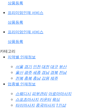
상품등록
프리미엄인재 서비스
상품등록
프리미엄인재 서비스
상품등록
카테고리
지역별 인재정보
서울
경기
인천
대전
대구
부산
울산
광주
세종
경남
경북
전남
전북
충북
충남
강원
제주
업종별 인재정보
스웨디시
피부관리
아로마마사지
스포츠마사지
카운터
왁싱
타이마사지
중국마사지
1인샵