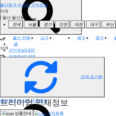
울산동구 마사지 구직정보
지역
[ 울산-울산동구 ]
전국
서울
경기
인천
대전
대구
부산
울산 전체
남구
동구
북구
중구
홈
상세
구인정보
3,831
인재정보
1,618
고객센터
전국업체정보
마사지가이드
검색 초기화
업체 서비스 관리
개인 서비스 관리
프리미엄 인재정보
울산동구 마사지 구직정보
상품안내
구직등록