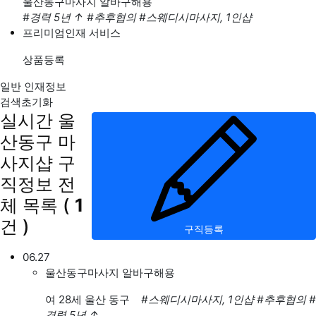
울산동구마사지 알바구해용
#경력 5년
↑
#추후협의
#스웨디시마사지, 1인샵
프리미엄인재 서비스
상품등록
일반 인재정보
검색초기화
실시간 울
산동구 마
사지샵 구
직정보
전
체 목록
(
1
건 )
구직등록
06.27
울산동구마사지 알바구해용
여
28세 울산 동구
#스웨디시마사지, 1인샵
#추후협의
#
경력 5년
↑