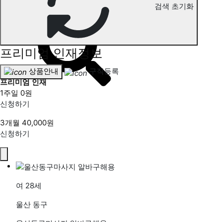
검색 초기화
울산동구 마사지 구직정보
프리미엄 인재정보
상품안내
구직등록
프리미엄 인재
1주일
0원
신청하기
3개월
40,000원
신청하기
여
28세
울산 동구