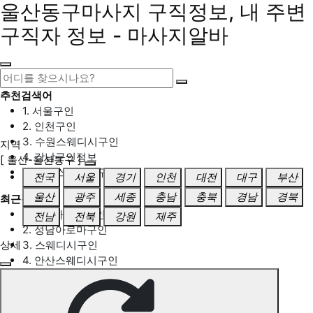
울산동구마사지 구직정보, 내 주변
구직자 정보 - 마사지알바
추천검색어
1. 서울구인
2. 인천구인
3. 수원스웨디시구인
지역
4. 강남구인정보
[ 울산-울산동구 ]
5. 동탄스웨디시구인
전국
서울
경기
인천
대전
대구
부산
울산
광주
세종
충남
충북
경남
경북
최근검색어
1. 일산마사지구인
전남
전북
강원
제주
2. 성남아로마구인
상세
3. 스웨디시구인
4. 안산스웨디시구인
5. 아로마구인