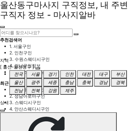
울산동구마사지 구직정보, 내 주변
구직자 정보 - 마사지알바
추천검색어
1. 서울구인
2. 인천구인
3. 수원스웨디시구인
지역
4. 강남구인정보
[ 울산-울산동구 ]
5. 동탄스웨디시구인
전국
서울
경기
인천
대전
대구
부산
울산
광주
세종
충남
충북
경남
경북
최근검색어
1. 일산마사지구인
전남
전북
강원
제주
2. 성남아로마구인
상세
3. 스웨디시구인
4. 안산스웨디시구인
5. 아로마구인