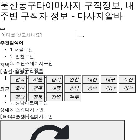
울산동구타이마사지 구직정보, 내
주변 구직자 정보 - 마사지알바
추천검색어
1. 서울구인
2. 인천구인
3. 수원스웨디시구인
지역
4. 강남구인정보
[ 울산-울산동구 ]
5. 동탄스웨디시구인
전국
서울
경기
인천
대전
대구
부산
울산
광주
세종
충남
충북
경남
경북
최근검색어
1. 일산마사지구인
전남
전북
강원
제주
2. 성남아로마구인
상세
3. 스웨디시구인
[ 타이마사지 ]
4. 안산스웨디시구인
5. 아로마구인