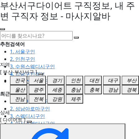
부산서구다이어트 구직정보, 내 주
변 구직자 정보 - 마사지알바
추천검색어
1. 서울구인
2. 인천구인
지역
3. 수원스웨디시구인
[ 부산-부산서구 ]
4. 강남구인정보
전국
서울
경기
인천
대전
대구
부산
5. 동탄스웨디시구인
울산
광주
세종
충남
충북
경남
경북
최근검색어
전남
전북
강원
제주
1. 일산마사지구인
2. 성남아로마구인
상세
3. 스웨디시구인
[ 다이어트 ]
4. 안산스웨디시구인
5. 아로마구인