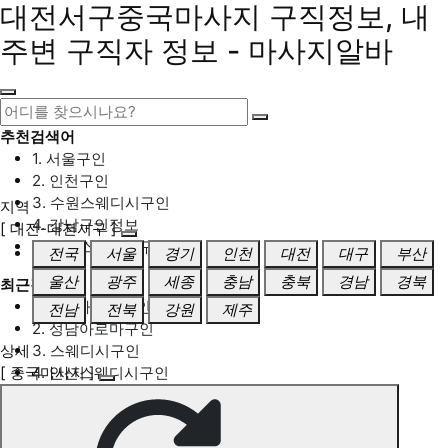
대전서구중국마사지 구직정보, 내
주변 구직자 정보 - 마사지알바
추천검색어
1. 서울구인
2. 인천구인
3. 수원스웨디시구인
지역
4. 강남구인정보
[ 대전-대전서구 ]
5. 동탄스웨디시구인
전국
서울
경기
인천
대전
대구
부산
울산
광주
세종
충남
충북
경남
경북
최근검색어
1. 일산마사지구인
전남
전북
강원
제주
2. 성남아로마구인
상세
3. 스웨디시구인
[ 중국마사지 ]
4. 안산스웨디시구인
5. 아로마구인