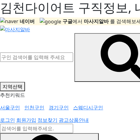
김천다이어트 구직정보, 내
네이버
구글
에서
마사지알바
를 검색해보세
지역선택
추천키워드
서울구인
인천구인
경기구인
스웨디시구인
로그인
회원가입
정보찾기
광고상품안내