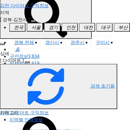
김천 다이어트 구직정보
지역
[ 경북-김천시 ]
전국
서울
경기
인천
대전
대구
부산
경북 전체
경산시
경주시
구미시
김
홈
상세
구인정보
3,834
[ 다이어트 ]
인재정보
1,619
고객센터
전국업체정보
마사지가이드
검색 초기화
업체 서비스 관리
개인 서비스 관리
카테고리
김천 다이어트 구직정보
지역별 인재정보