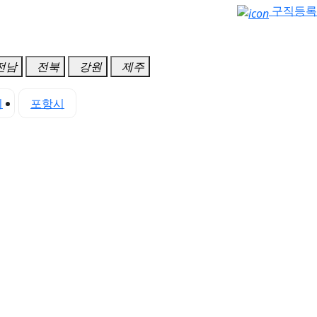
구직등록
전남
전북
강원
제주
시
포항시