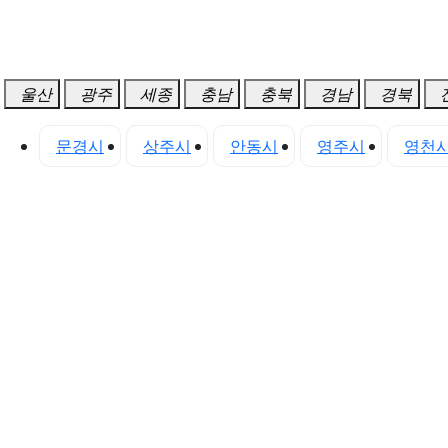
울산
광주
세종
충남
충북
경남
경북
천시
문경시
상주시
안동시
영주시
영천