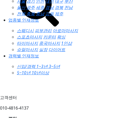
서울
경기
인천
대전
대구
부산
울산
광주
세종
경남
경북
전남
전북
충북
충남
강원
제주
업종별 인재정보
스웨디시
피부관리
아로마마사지
스포츠마사지
카운터
왁싱
타이마사지
중국마사지
1인샵
슈얼마사지
실장
다이어트
경력별 인재정보
신입/경력
1~3년
3~5년
5~10년
10년이상
고객센터
010-4816-4137