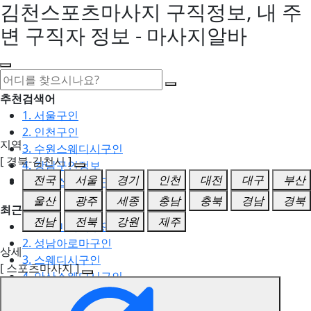
김천스포츠마사지 구직정보, 내 주
변 구직자 정보 - 마사지알바
추천검색어
1. 서울구인
2. 인천구인
지역
3. 수원스웨디시구인
[ 경북-김천시 ]
4. 강남구인정보
전국
서울
경기
인천
대전
대구
부산
5. 동탄스웨디시구인
울산
광주
세종
충남
충북
경남
경북
최근검색어
전남
전북
강원
제주
1. 일산마사지구인
2. 성남아로마구인
상세
3. 스웨디시구인
[ 스포츠마사지 ]
4. 안산스웨디시구인
5. 아로마구인