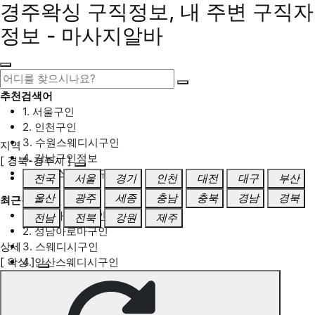
경주왁싱 구직정보, 내 주변 구직자
정보 - 마사지알바
추천검색어
1. 서울구인
2. 인천구인
3. 수원스웨디시구인
지역
4. 강남구인정보
[ 경북-경주시 ]
5. 동탄스웨디시구인
전국
서울
경기
인천
대전
대구
부산
울산
광주
세종
충남
충북
경남
경북
최근검색어
1. 일산마사지구인
전남
전북
강원
제주
2. 성남아로마구인
상세
3. 스웨디시구인
[ 왁싱 ]
4. 안산스웨디시구인
5. 아로마구인