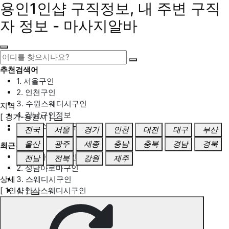
용인1인샵 구직정보, 내 주변 구직
자 정보 - 마사지알바
추천검색어
1. 서울구인
2. 인천구인
3. 수원스웨디시구인
지역
4. 강남구인정보
[ 경기-용인시 ]
5. 동탄스웨디시구인
전국
서울
경기
인천
대전
대구
부산
울산
광주
세종
충남
충북
경남
경북
최근검색어
1. 일산마사지구인
전남
전북
강원
제주
2. 성남아로마구인
상세
3. 스웨디시구인
[ 1인샵 ]
4. 안산스웨디시구인
5. 아로마구인