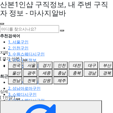
산본1인샵 구직정보, 내 주변 구직
자 정보 - 마사지알바
추천검색어
1. 서울구인
2. 인천구인
지역
3. 수원스웨디시구인
[ 경기-산본 ]
4. 강남구인정보
전국
서울
경기
인천
대전
대구
부산
5. 동탄스웨디시구인
울산
광주
세종
충남
충북
경남
경북
최근검색어
전남
전북
강원
제주
1. 일산마사지구인
2. 성남아로마구인
상세
3. 스웨디시구인
[ 1인샵 ]
4. 안산스웨디시구인
5. 아로마구인