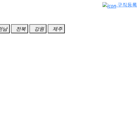
구직등록
전남
전북
강원
제주