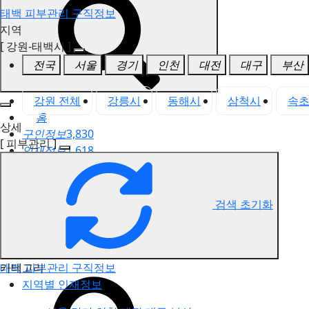
태백 피부관리 구직정보
지역
[ 강원-태백시 ]
전국
서울
경기
인천
대전
대구
부산
강원 전체
강릉시
동해시
삼척시
속
홈
상세
구인정보
3,830
[ 피부관리 ]
인재정보
1,618
고객센터
전국업체정보
마사지가이드
검색 초기화
업체 서비스 관리
개인 서비스 관리
카테고리
태백 피부관리 구직정보
지역별 인재정보