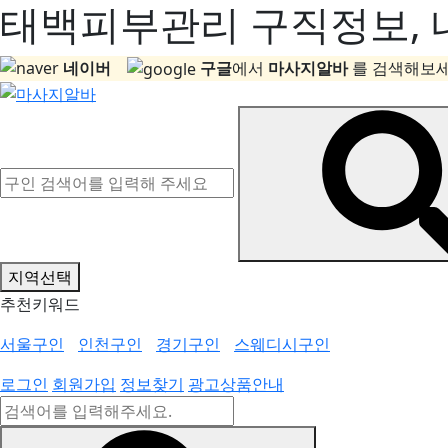
태백피부관리 구직정보, 내
네이버
구글
에서
마사지알바
를 검색해보세
지역선택
추천키워드
서울구인
인천구인
경기구인
스웨디시구인
로그인
회원가입
정보찾기
광고상품안내