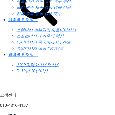
서울
경기
인천
대전
대구
부산
울산
광주
세종
경남
경북
전남
전북
충북
충남
강원
제주
업종별 인재정보
스웨디시
피부관리
아로마마사지
스포츠마사지
카운터
왁싱
타이마사지
중국마사지
1인샵
슈얼마사지
실장
다이어트
경력별 인재정보
신입/경력
1~3년
3~5년
5~10년
10년이상
고객센터
010-4816-4137