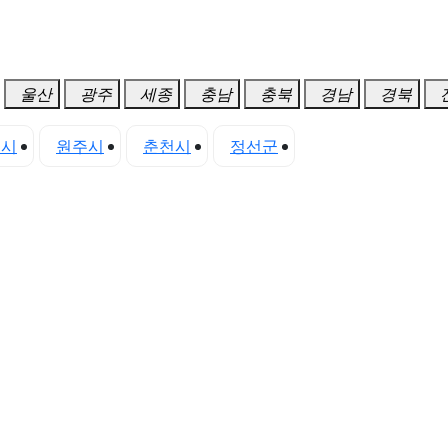
울산
광주
세종
충남
충북
경남
경북
초시
원주시
춘천시
정선군
태백시